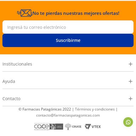
¡No te pierdas nuestras mejores ofertas!
Suscribirme
Institucionales
Ayuda
Contacto
© Farmacias Patagónicas 2022 |
Términos y condiciones
|
contacto@farmaciaspatagonicas.com