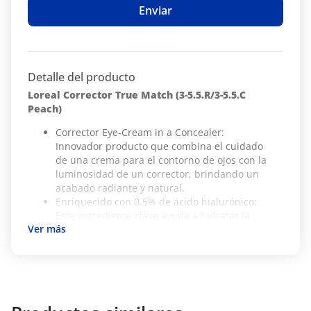
Enviar
Detalle del producto
Loreal Corrector True Match (3-5.5.R/3-5.5.C
Peach)
Corrector Eye-Cream in a Concealer:
Innovador producto que combina el cuidado
de una crema para el contorno de ojos con la
luminosidad de un corrector, brindando un
acabado radiante y natural.
Enriquecido con 0.5% de ácido hialurónico:
Este ingrediente clave ayuda a hidratar la
piel, mejorando su textura y luminosidad,
mientras reduce visiblemente las líneas de
expresión.
Cobertura ligera: Ofrece una cobertura sutil
que permite un acabado natural, ideal para
un uso diario.