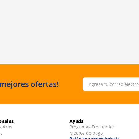
 mejores ofertas!
ionales
Ayuda
sotros
Preguntas Frecuentes
es
Medios de pago
Botón de arrepentimiento