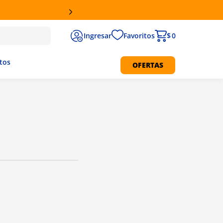
ATIS EN SUCURSALES
Favoritos
$ 0
tos
OFERTAS
Protección Solar