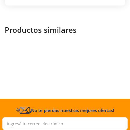
Notas de Corazón:
lavanda, geranio y menta.
Notas de Fondo:
ámbar, cedro, pachulí y
vetiver.
Productos similares
¡No te pierdas nuestras mejores ofertas!