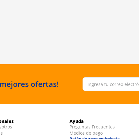
 mejores ofertas!
ionales
Ayuda
sotros
Preguntas Frecuentes
es
Medios de pago
Botón de arrepentimiento