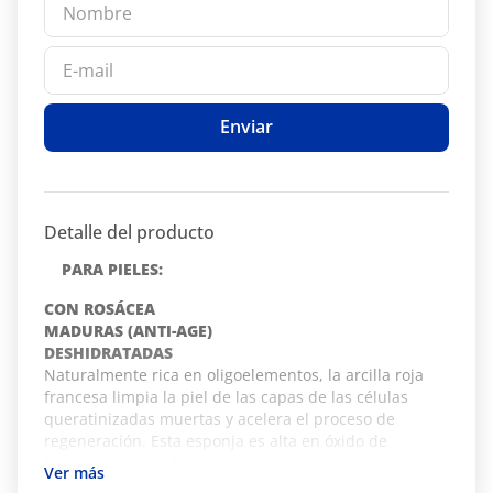
Enviar
Detalle del producto
PARA PIELES:
CON ROSÁCEA
MADURAS (ANTI-AGE)
DESHIDRATADAS
Naturalmente rica en oligoelementos, la arcilla roja
francesa limpia la piel de las capas de las células
queratinizadas muertas y acelera el proceso de
regeneración. Esta esponja es alta en óxido de
hierro y estimula la circulación sanguínea para un
brillo saludable. Ideal para pieles con MANCHAS o