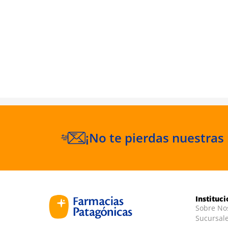
ez Agua
120 ml
¡No te pierdas nuestras
Instituc
Sobre No
Sucursal