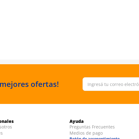
 mejores ofertas!
ionales
Ayuda
sotros
Preguntas Frecuentes
es
Medios de pago
Botón de arrepentimiento