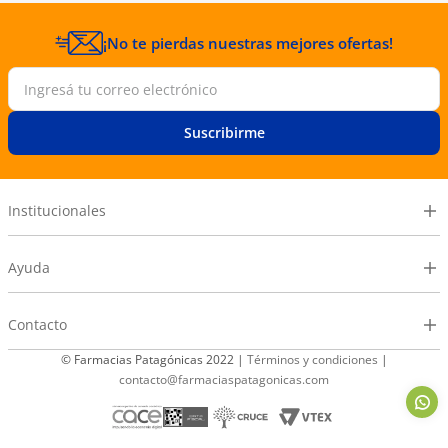
¡No te pierdas nuestras mejores ofertas!
Suscribirme
Institucionales
Ayuda
Contacto
© Farmacias Patagónicas 2022 |
Términos y condiciones
|
contacto@farmaciaspatagonicas.com