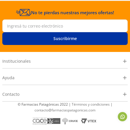
¡No te pierdas nuestras mejores ofertas!
Suscribirme
Institucionales
Ayuda
Contacto
© Farmacias Patagónicas 2022 |
Términos y condiciones
|
contacto@farmaciaspatagonicas.com