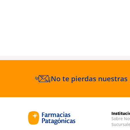
de Manos
¡No te pierdas nuestras
Instituc
Sobre No
Sucursal