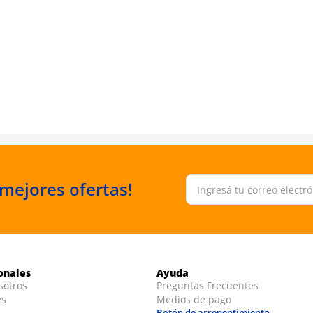
 mejores ofertas!
ionales
Ayuda
sotros
Preguntas Frecuentes
es
Medios de pago
Botón de arrepentimiento