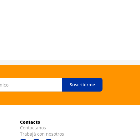
Bagóvit
Bagóvit A 
Reparadora
Suscribirme
Contacto
Contactanos
Trabajá con nosotros