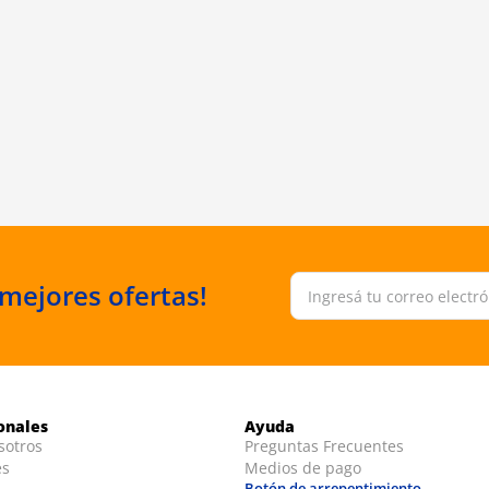
 mejores ofertas!
ionales
Ayuda
sotros
Preguntas Frecuentes
es
Medios de pago
Botón de arrepentimiento