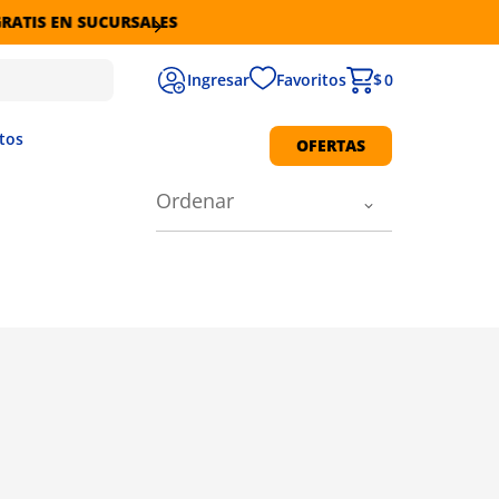
CURSALES
Favoritos
$ 0
tos
OFERTAS
Protección Solar