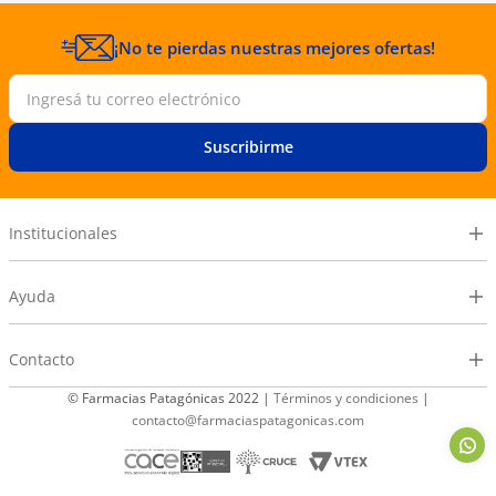
¡No te pierdas nuestras mejores ofertas!
Suscribirme
Institucionales
Ayuda
Contacto
© Farmacias Patagónicas 2022 |
Términos y condiciones
|
contacto@farmaciaspatagonicas.com