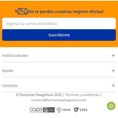
¡No te pierdas nuestras mejores ofertas!
Suscribirme
Institucionales
Ayuda
Contacto
© Farmacias Patagónicas 2022 |
Términos y condiciones
|
contacto@farmaciaspatagonicas.com