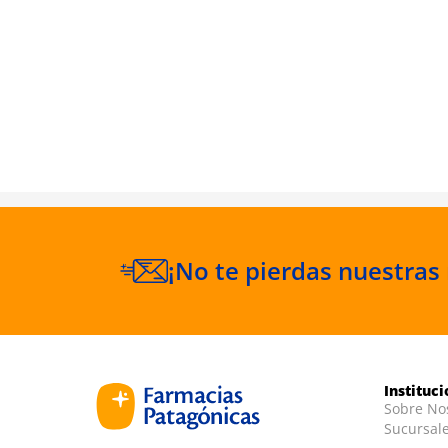
P 30 ml
¡No te pierdas nuestras
Instituc
Sobre No
Sucursal