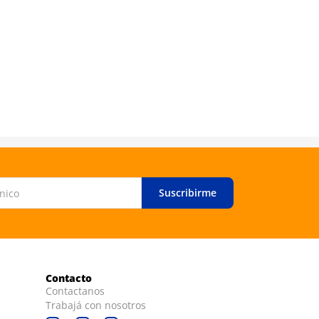
Hermés
Hermés Ba
ml
Suscribirme
Contacto
Contactanos
Trabajá con nosotros