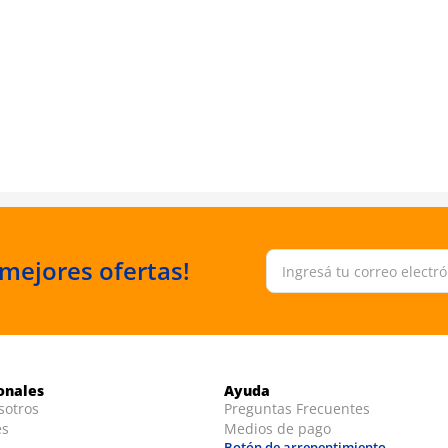
 mejores ofertas!
ionales
Ayuda
sotros
Preguntas Frecuentes
es
Medios de pago
Botón de arrepentimiento