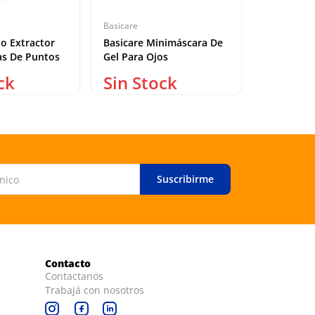
Basicare
Purederm
o Extractor
Basicare Minimáscara De
Purederm 
as De Puntos
Gel Para Ojos
Gel Mask 
ne
Mask 30 g
Suscribirme
Contacto
Contactanos
Trabajá con nosotros