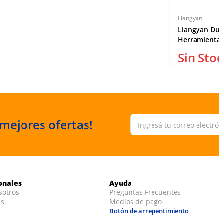
Liangyan
Liangyan Du
Herramient
Negros Y Ac
 mejores ofertas!
ionales
Ayuda
sotros
Preguntas Frecuentes
es
Medios de pago
Botón de arrepentimiento