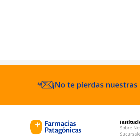
a Facial
loe Vera
¡No te pierdas nuestras
Instituc
Sobre No
Sucursal