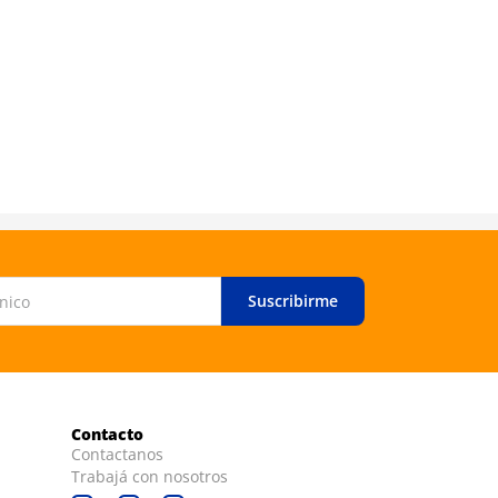
Basicare
Basicare P
Doble Pun
Suscribirme
Contacto
Contactanos
Trabajá con nosotros