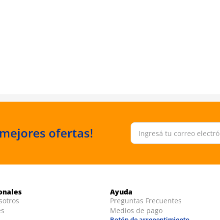
 mejores ofertas!
ionales
Ayuda
sotros
Preguntas Frecuentes
es
Medios de pago
Botón de arrepentimiento