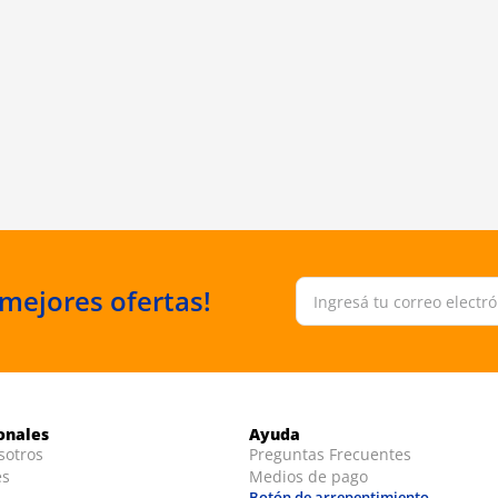
 mejores ofertas!
ionales
Ayuda
sotros
Preguntas Frecuentes
es
Medios de pago
Botón de arrepentimiento