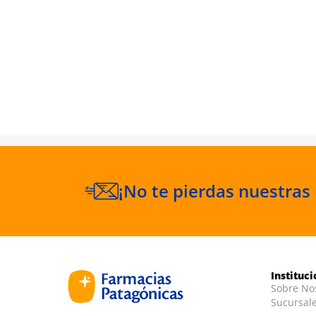
billera
0-42)
¡No te pierdas nuestras
Instituc
Sobre No
Sucursal