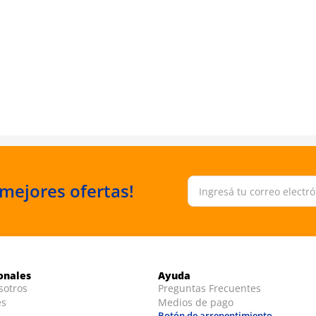
 mejores ofertas!
ionales
Ayuda
sotros
Preguntas Frecuentes
es
Medios de pago
Botón de arrepentimiento