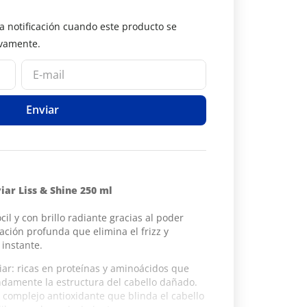
Enviar
ar Liss & Shine 250 ml
cil y con brillo radiante gracias al poder
tación profunda que elimina el frizz y
l instante.
iar: ricas en proteínas y aminoácidos que
damente la estructura del cabello dañado.
 complejo antioxidante que blinda el cabello