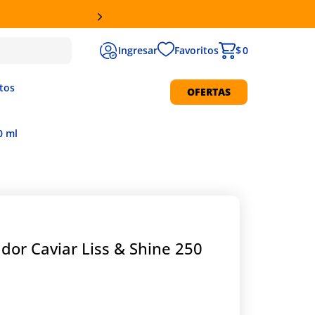
Favoritos
$ 0
tos
OFERTAS
Protección Solar
0 ml
dor Caviar Liss & Shine 250