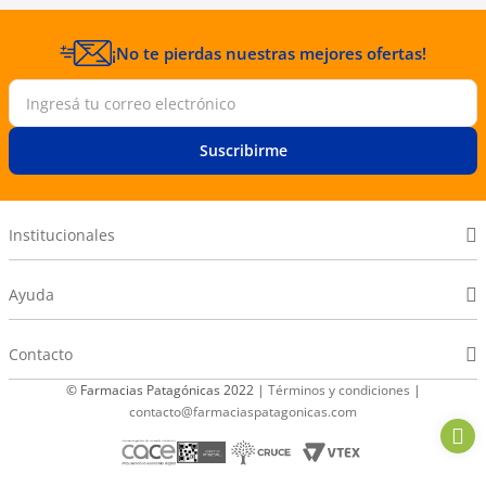
¡No te pierdas nuestras mejores ofertas!
Suscribirme
Institucionales
Ayuda
Contacto
© Farmacias Patagónicas 2022 |
Términos y condiciones
|
contacto@farmaciaspatagonicas.com