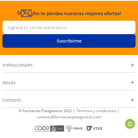
¡No te pierdas nuestras mejores ofertas!
Suscribirme
Institucionales
Ayuda
Contacto
© Farmacias Patagónicas 2022 |
Términos y condiciones
|
contacto@farmaciaspatagonicas.com