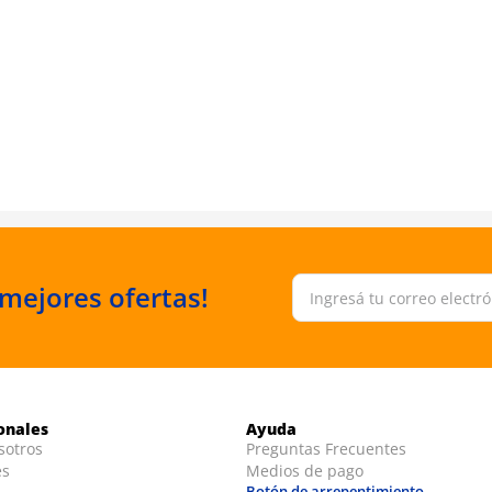
 mejores ofertas!
ionales
Ayuda
sotros
Preguntas Frecuentes
es
Medios de pago
Botón de arrepentimiento