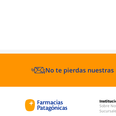
uez Nude
¡No te pierdas nuestras
Instituc
Sobre No
Sucursal