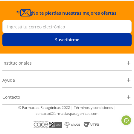
¡No te pierdas nuestras mejores ofertas!
Suscribirme
Institucionales
Ayuda
Contacto
© Farmacias Patagónicas 2022 |
Términos y condiciones
|
contacto@farmaciaspatagonicas.com