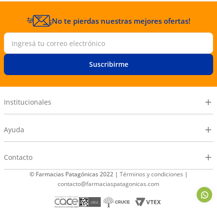
¡No te pierdas nuestras mejores ofertas!
Suscribirme
Institucionales
Ayuda
Contacto
© Farmacias Patagónicas 2022 |
Términos y condiciones
|
contacto@farmaciaspatagonicas.com