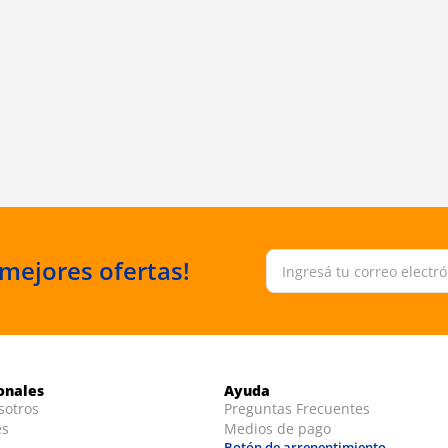
 mejores ofertas!
ionales
Ayuda
sotros
Preguntas Frecuentes
es
Medios de pago
Botón de arrepentimiento