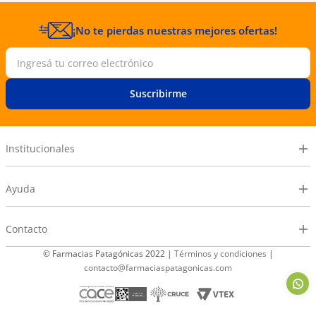
¡No te pierdas nuestras mejores ofertas!
Suscribirme
Institucionales
Ayuda
Contacto
© Farmacias Patagónicas 2022 |
Términos y condiciones
|
contacto@farmaciaspatagonicas.com