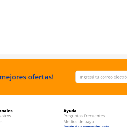
 mejores ofertas!
ionales
Ayuda
sotros
Preguntas Frecuentes
es
Medios de pago
Botón de arrepentimiento