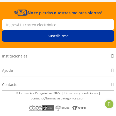
¡No te pierdas nuestras mejores ofertas!
Suscribirme
Institucionales
Ayuda
Contacto
© Farmacias Patagónicas 2022 |
Términos y condiciones
|
contacto@farmaciaspatagonicas.com