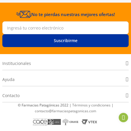
¡No te pierdas nuestras mejores ofertas!
Suscribirme
Institucionales
Ayuda
Contacto
© Farmacias Patagónicas 2022 |
Términos y condiciones
|
contacto@farmaciaspatagonicas.com